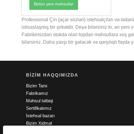
Bütün yeni məhsullar
Professional Çin {açar sözləri} istehsalçıları və təda
ixtisaslaşmış bir şirkətdir. Deyə bilərsiniz ki, ən ye
Fabrikimizdən stokda olan topdan məhsullara xoş gə
bilərsiniz. Daha yaxşı bir gələcək və qarşılıqlı fayda
BIZIM HAQQIMIZDA
Bizim Tarix
Fabrikamız
Məhsul tətbiqi
Sertifikatımız
İstehsal bazarı
Bizim Xidmət