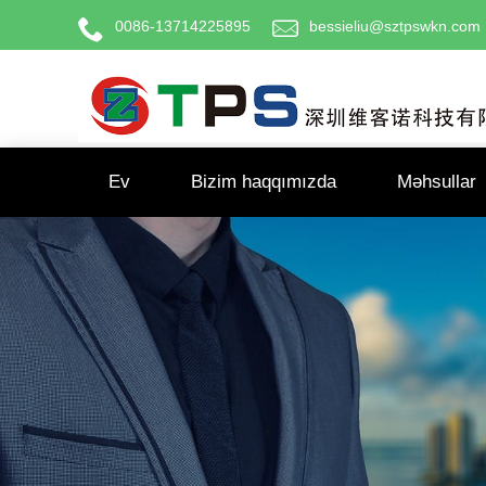
0086-13714225895
bessieliu@sztpswkn.com
Ev
Bizim haqqımızda
Məhsullar