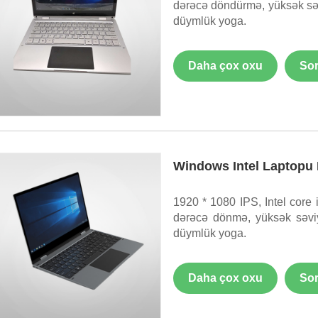
dərəcə döndürmə, yüksək səv
düymlük yoga.
Daha çox oxu
Sor
Windows Intel Laptopu 
1920 * 1080 IPS, Intel core 
dərəcə dönmə, yüksək səviy
düymlük yoga.
Daha çox oxu
Sor