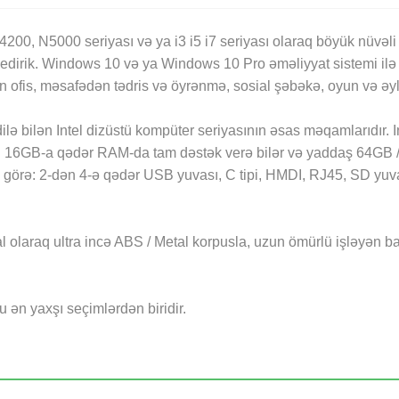
00, N5000 seriyası və ya i3 i5 i7 seriyası olaraq böyük nüvəl
 edirik. Windows 10 və ya Windows 10 Pro əməliyyat sistemi il
ayn ofis, məsafədən tədris və öyrənmə, sosial şəbəkə, oyun və 
 bilən Intel dizüstü kompüter seriyasının əsas məqamlarıdır. In
an 16GB-a qədər RAM-da tam dəstək verə bilər və yaddaş 64GB 
ra görə: 2-dən 4-ə qədər USB yuvası, C tipi, HMDI, RJ45, SD yuvas
al olaraq ultra incə ABS / Metal korpusla, uzun ömürlü işləyən b
u ən yaxşı seçimlərdən biridir.