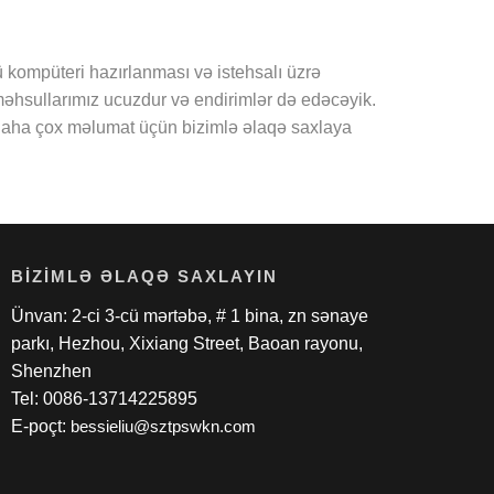
tü kompüteri hazırlanması və istehsalı üzrə
, məhsullarımız ucuzdur və endirimlər də edəcəyik.
 Daha çox məlumat üçün bizimlə əlaqə saxlaya
BIZIMLƏ ƏLAQƏ SAXLAYIN
Ünvan: 2-ci 3-cü mərtəbə, # 1 bina, zn sənaye
parkı, Hezhou, Xixiang Street, Baoan rayonu,
Shenzhen
Tel: 0086-13714225895
E-poçt:
bessieliu@sztpswkn.com