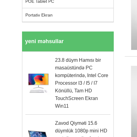
POE Tablet PC
Portativ Ekran
yeni məhsullar
23.8 düym Hamısı bir
masaüstündə PC
kompüterində, Intel Core
Processor I3 / I5 / I7
Könüllü, Tam HD
TouchScreen Ekran
Win11
Zavod Qiyməti 15.6
düymlük 1080p mini HD