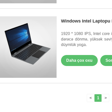
Windows Intel Laptopu 
1920 * 1080 IPS, Intel core 
dərəcə dönmə, yüksək səviy
düymlük yoga.
Daha çox oxu
Sor
<
1
>