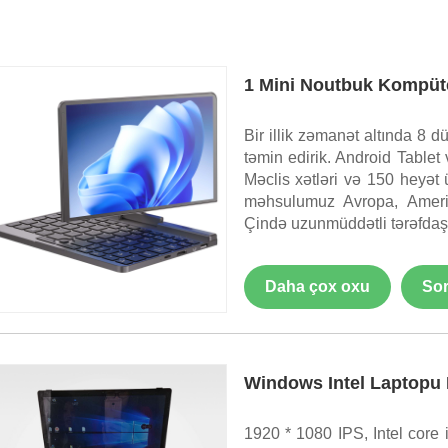
1 Mini Noutbuk Kompüt
Bir illik zəmanət altında 8
təmin edirik. Android Table
Məclis xətləri və 150 ​​heyət
məhsulumuz Avropa, Amerika
Çində uzunmüddətli tərəfdaş ol
Daha çox oxu
Sor
Windows Intel Laptopu 
1920 * 1080 IPS, Intel core 