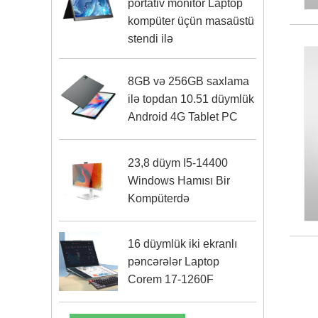
portativ monitor Laptop
kompüter üçün masaüstü
stendi ilə
8GB və 256GB saxlama
ilə topdan 10.51 düymlük
Android 4G Tablet PC
23,8 düym I5-14400
Windows Hamısı Bir
Kompüterdə
16 düymlük iki ekranlı
pəncərələr Laptop
Corem 17-1260F