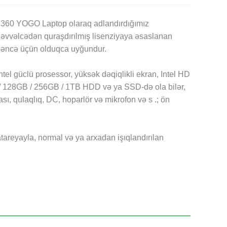
i 360 YOGO Laptop olaraq adlandırdığımız
ə əvvəlcədən quraşdırılmış lisenziyaya əsaslanan
əyləncə üçün olduqca uyğundur.
tel güclü prosessor, yüksək dəqiqlikli ekran, Intel HD
/ 128GB / 256GB / 1TB HDD və ya SSD-də ola bilər,
ı, qulaqlıq, DC, hoparlör və mikrofon və s .; ön
atareyayla, normal və ya arxadan işıqlandırılan