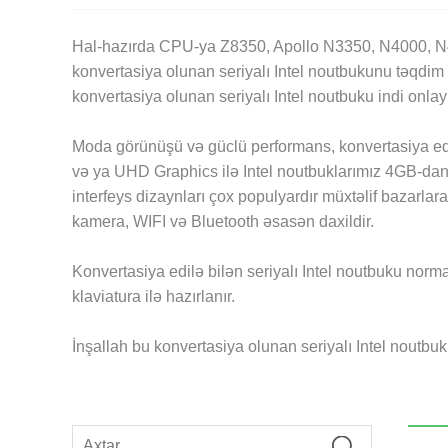
Hal-hazırda CPU-ya Z8350, Apollo N3350, N4000, N42
konvertasiya olunan seriyalı Intel noutbukunu təqdim
konvertasiya olunan seriyalı Intel noutbuku indi onl
Moda görünüşü və güclü performans, konvertasiya edilə
və ya UHD Graphics ilə Intel noutbuklarımız 4GB-d
interfeys dizaynları çox populyardır müxtəlif bazarla
kamera, WIFI və Bluetooth əsasən daxildir.
Konvertasiya edilə bilən seriyalı Intel noutbuku norm
klaviatura ilə hazırlanır.
İnşallah bu konvertasiya olunan seriyalı Intel noutbuk