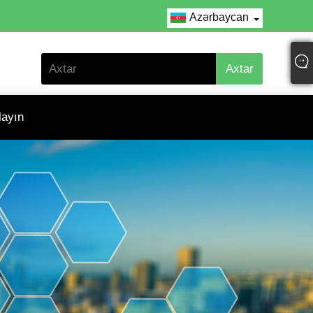
Azərbaycan
layın