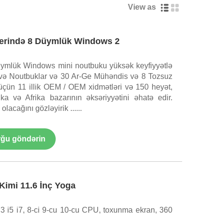
View as
erində 8 Düymlük Windows 2
 düymlük Windows mini noutbuku yüksək keyfiyyətlə
t və Noutbuklar və 30 Ar-Ge Mühəndis və 8 Tozsuz
 üçün 11 illik OEM / OEM xidmətləri və 150 ​​heyət,
 və Afrika bazarının əksəriyyətini əhatə edir.
acağını gözləyirik ......
ğu göndərin
Kimi 11.6 İnç Yoga
i3 i5 i7, 8-ci 9-cu 10-cu CPU, toxunma ekran, 360