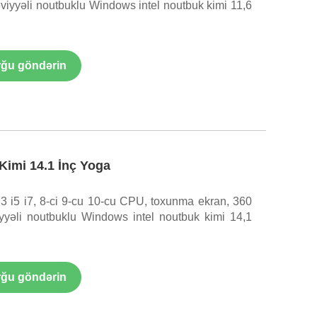
iyyəli noutbuklu Windows intel noutbuk kimi 11,6
ğu göndərin
Kimi 14.1 İnç Yoga
i3 i5 i7, 8-ci 9-cu 10-cu CPU, toxunma ekran, 360
yəli noutbuklu Windows intel noutbuk kimi 14,1
ğu göndərin