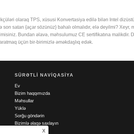
rükçüləri olaraq TPS, xüsusi Konvertasiya edilə bilən Intel dizüs
ni və son satan {açar sözünüz} bahalı olmalıdır, elə deyilmi? Xeyr
lmisiniz. Bundan əlavə, məhsulumuz CE sertifikatına malikdir.
 yaratmaq üçün bir-birimizlə əməkdaşlıq edək.
SÜRƏTLI NAVIQASIYA
Ev
Bizim haqqımızda
Məhsullar
Yüklə
Sorğu göndərin
Bizimlə əlaqə saxlayın
X