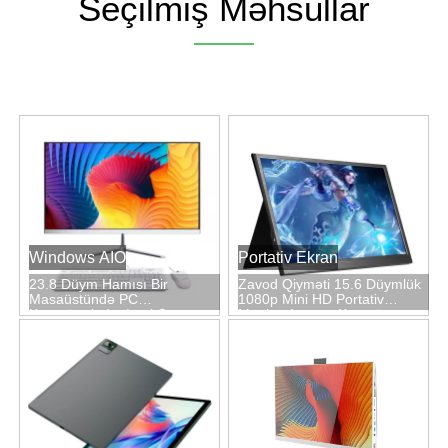
Seçilmiş Məhsullar
Windows AIO
Portativ Ekran
23.8 Düym Hamısı Bir
Zavod Qiyməti 15.6 Düymlük
Masaüstündə PC
1080p Mini HD Portativ
Kompüterində, Intel Core
Monitor Laptop Kompüter
Processor I3 / I5 / I7 Könüllü,
Üçün Masaüstü Stendi Ilə
Tam HD TouchScreen Ekran
Win11