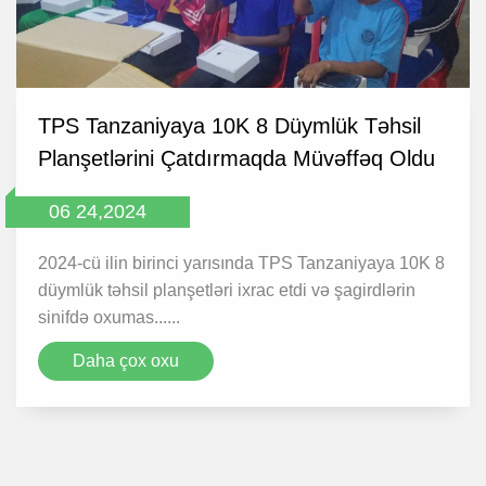
TPS Tanzaniyaya 10K 8 Düymlük Təhsil
Planşetlərini Çatdırmaqda Müvəffəq Oldu
06 24,2024
2024-cü ilin birinci yarısında TPS Tanzaniyaya 10K 8
düymlük təhsil planşetləri ixrac etdi və şagirdlərin
sinifdə oxumas......
Daha çox oxu