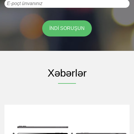
Bütün məhsullar üçün bir illik zəmanət tablet PC,
möhkəm tablet PC və windows intel tablet PC
(aksesuarlar istisna olun), keyfiyyət problemi olan
hər hansı bir terminal (insan faktorları istisna
olmaqla) bizdən təmir və ya dəyişdirilə bilər.
Android wifi / 3G / 4G tablet PC və təhsil tablet PC
ilə əlaqəli maraqlarınız tezliklə qarşılanacaq.
Xəbərlər