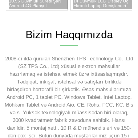
10.95 Düymlük Sürətli Şarj
14 Düymlük LCD Displey Üç
Android 4G Planşet
Ekranlı Laptop Genişləndirici
Kompüteri
Monitor
Bizim Haqqımızda
2008-ci ildə qurulan Shenzhen TPS Technology Co, .Ltd
(SZ TPS Co., Ltd) xüsusi elektron məhsullar
hazırlamaq və istehsal etmək üzrə ixtisaslaşmışdır.
Tədqiqat, inkişaf, istehsal və satışları birlikdə
birləşdirən hərtərəfli bir şirkətik. Əsas məhsullarımıza
Android PC, 1 tablet PC, Windows Tablet, Intel Laptop,
Möhkəm Tablet və Android Aio, CE, Rohs, FCC, KC, Bis
və s. Yüksək texnologiyalı müəssisədən biri olaraq,
3000 kvadratmetr fabrik zavoduna sahibik. Hansı
daxildir, 5 montaj xətti, 10 R & D mühəndisləri və 150-
dən çox işçi. Bütün dünyada müştərilərimiz üçün 15 il