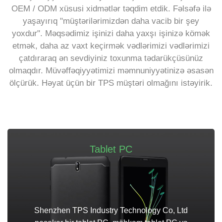
OEM / ODM xüsusi xidmətlər təqdim etdik. Fəlsəfə ilə
yaşayırıq "müştərilərimizdən daha vacib bir şey
yoxdur". Məqsədimiz işinizi daha yaxşı işinizə kömək
etmək, daha az vaxt keçirmək vədlərimizi vədlərimizi
çatdıraraq ən sevdiyiniz toxunma tədarükçüsünüz
olmaqdır. Müvəffəqiyyətimizi məmnuniyyətinizə əsasən
ölçürük. Həyat üçün bir TPS müştəri olmağını istəyirik.
Tablet PC
Shenzhen TPS Industry Technology Co, Ltd