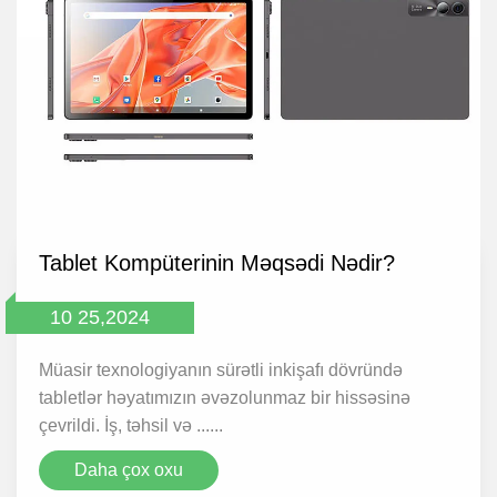
Tablet Kompüterinin Məqsədi Nədir?
10 25,2024
Müasir texnologiyanın sürətli inkişafı dövründə
tabletlər həyatımızın əvəzolunmaz bir hissəsinə
çevrildi. İş, təhsil və ......
Daha çox oxu